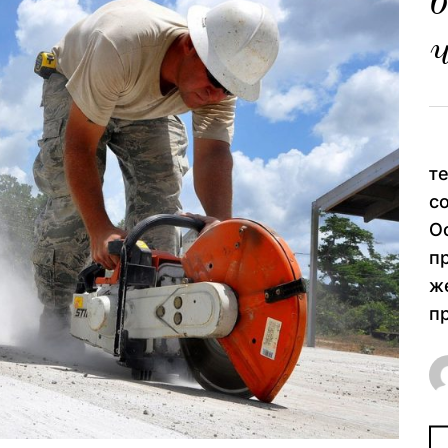
б
ч
Б
т
с
О
п
ж
п