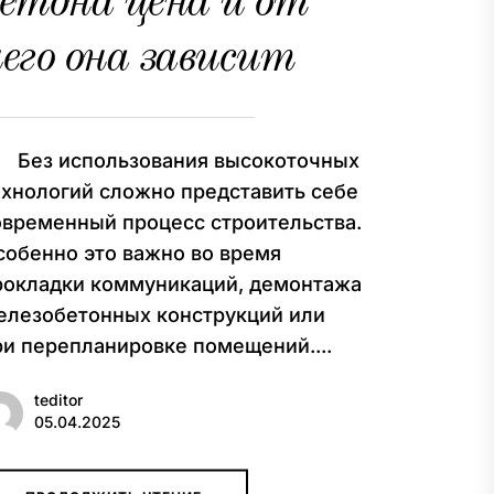
етона цена и от
его она зависит
ез использования высокоточных
ехнологий сложно представить себе
овременный процесс строительства.
собенно это важно во время
рокладки коммуникаций, демонтажа
елезобетонных конструкций или
ри перепланировке помещений....
teditor
05.04.2025