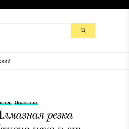
ский
изнес
Полезное
Алмазная резка