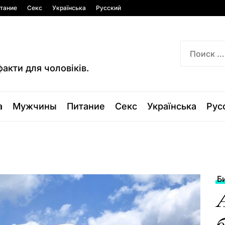
тание
Секс
Українська
Русский
факти для чоловіків.
а
Мужчины
Питание
Секс
Українська
Рус
Б