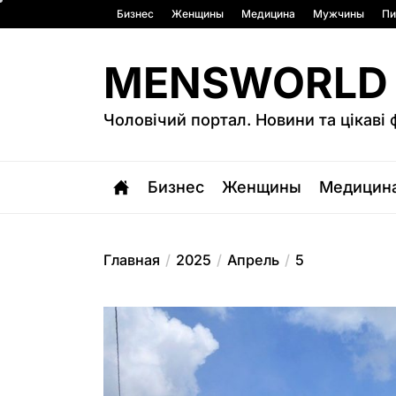
Перейти
Бизнес
Женщины
Медицина
Мужчины
Пи
к
содержимому
MENSWORLD
Чоловічий портал. Новини та цікаві 
Бизнес
Женщины
Медицин
Главная
2025
Апрель
5