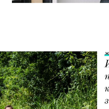
Ж
п
к