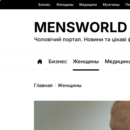
Перейти
Бизнес
Женщины
Медицина
Мужчины
Пи
к
содержимому
MENSWORLD
Чоловічий портал. Новини та цікаві 
Бизнес
Женщины
Медицин
Главная
Женщины