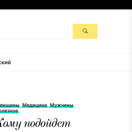
ский
енщины
Медицина
Мужчины
олезное
Кому подойдет