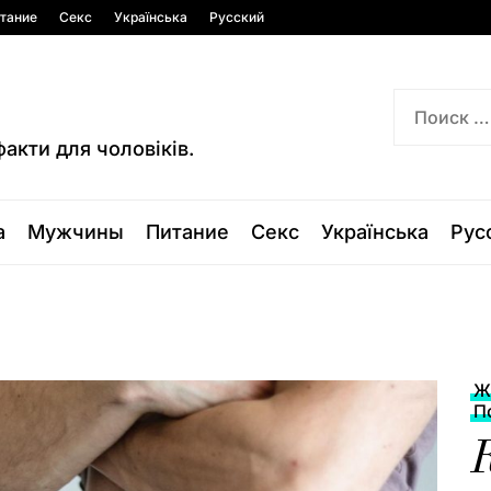
тание
Секс
Українська
Русский
факти для чоловіків.
а
Мужчины
Питание
Секс
Українська
Рус
Ж
П