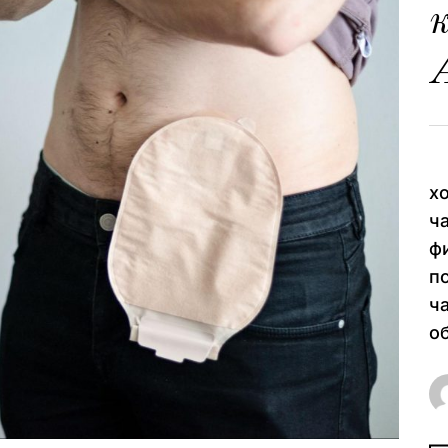
Л
х
ч
ф
п
ч
о