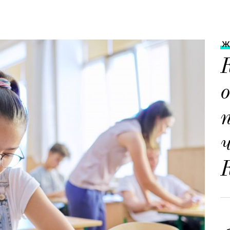
Ж
К
о
К
В