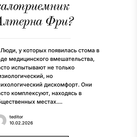
калоприемник
Алтерна Фри?
юди, у которых появилась стома в
оде медицинского вмешательства,
асто испытывают не только
изиологический, но
сихологический дискомфорт. Они
асто комплексуют, находясь в
бщественных местах....
teditor
10.02.2026