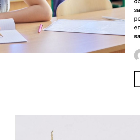
о
з
р
е
ва