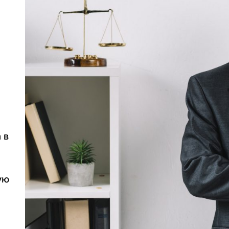
 в
я
ую