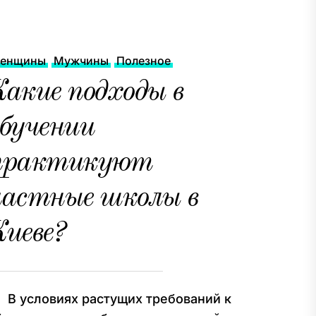
енщины
Мужчины
Полезное
акие подходы в
бучении
практикуют
частные школы в
иеве?
 условиях растущих требований к