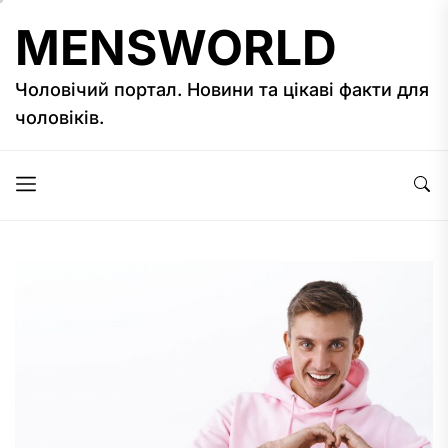
Перейти
MENSWORLD
к
содержимому
Чоловічий портал. Новини та цікаві факти для
чоловіків.