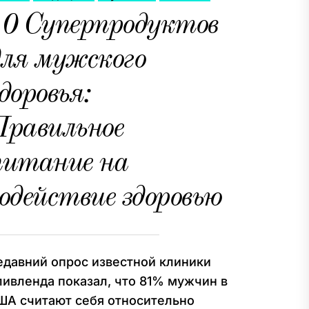
10 Суперпродуктов
для мужского
доровья:
Правильное
питание на
одействие здоровью
едавний опрос известной клиники
ливленда показал, что 81% мужчин в
ША считают себя относительно