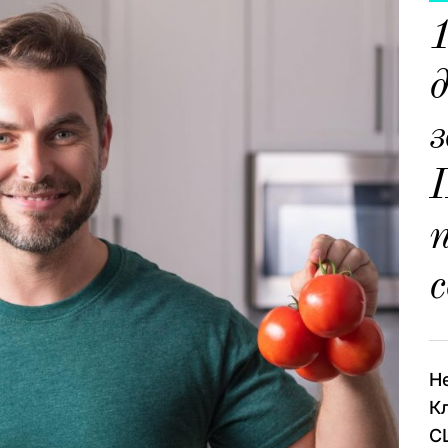
з
с
Н
К
С