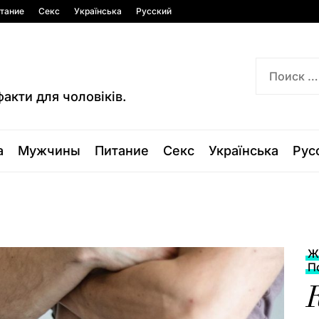
тание
Секс
Українська
Русский
факти для чоловіків.
а
Мужчины
Питание
Секс
Українська
Рус
Ж
П