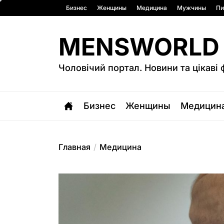
Перейти
Бизнес
Женщины
Медицина
Мужчины
Пи
к
содержимому
MENSWORLD
Чоловічий портал. Новини та цікаві 
Бизнес
Женщины
Медицин
Главная
Медицина