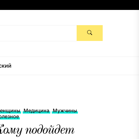
ский
енщины
Медицина
Мужчины
олезное
Кому подойдет