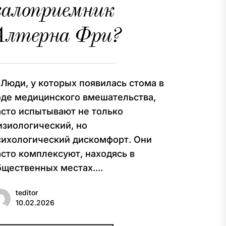
калоприемник
Алтерна Фри?
юди, у которых появилась стома в
оде медицинского вмешательства,
асто испытывают не только
изиологический, но
сихологический дискомфорт. Они
асто комплексуют, находясь в
бщественных местах....
teditor
10.02.2026