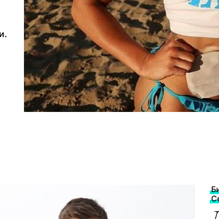
и.
Б
С