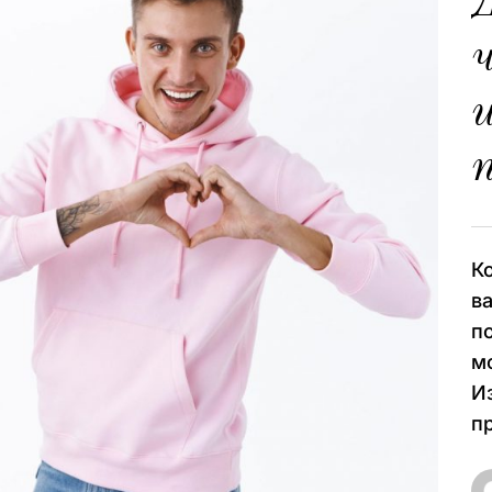
Д
и
п
К
в
п
м
И
пр