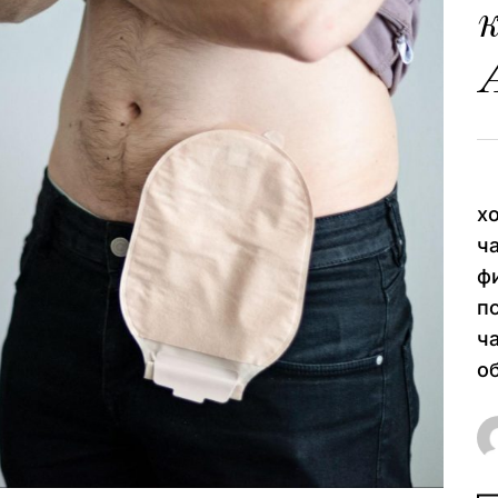
Л
х
ч
ф
п
ч
о