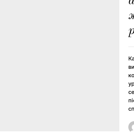
а
р
К
в
к
у
с
п
сп