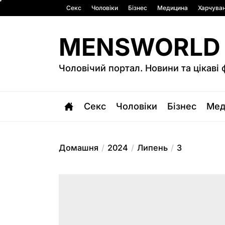
Перейти
Секс
Чоловіки
Бізнес
Медицина
Харчува
до
вмісту
MENSWORLD
Чоловічий портал. Новини та цікаві 
Секс
Чоловіки
Бізнес
Мед
Домашня
2024
Липень
3