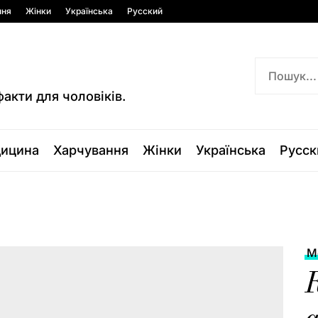
ння
Жінки
Українська
Русский
факти для чоловіків.
ицина
Харчування
Жінки
Українська
Русск
М