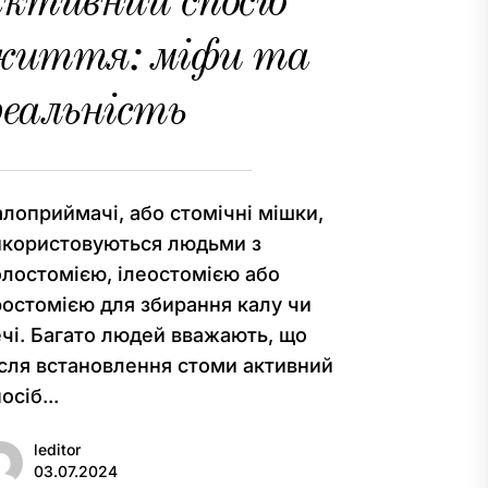
ктивний спосіб
життя: міфи та
еальність
алоприймачі, або стомічні мішки,
икористовуються людьми з
олостомією, ілеостомією або
ростомією для збирання калу чи
ечі. Багато людей вважають, що
ісля встановлення стоми активний
осіб...
leditor
03.07.2024