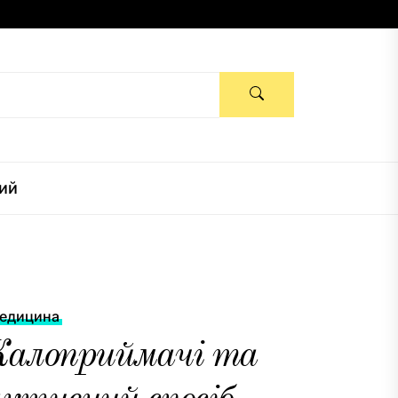
ий
едицина
Калоприймачі та