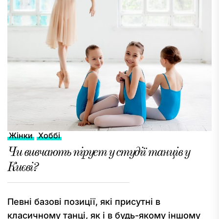
Жінки
Хоббі
Чи вивчають пірует у студії танців у
Києві?
Певні базові позиції, які присутні в
класичному танці, як і в будь-якому іншому