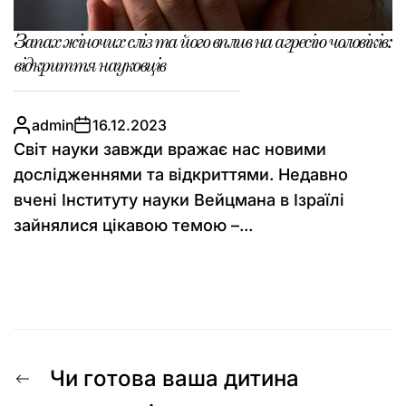
Запах жіночих сліз та його вплив на агресію чоловіків:
відкриття науковців
admin
16.12.2023
Світ науки завжди вражає нас новими
дослідженнями та відкриттями. Недавно
вчені Інституту науки Вейцмана в Ізраїлі
зайнялися цікавою темою –...
Навігація
Попередній
Чи готова ваша дитина