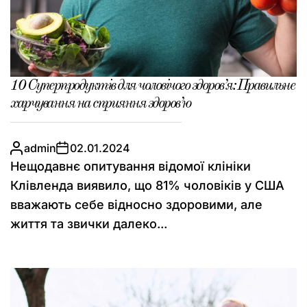
10 Суперпродуктів для чоловічого здоров’я: Правильне
харчування на сприяння здоров’ю
admin
02.01.2024
Нещодавнє опитування відомої клініки
Клівленда виявило, що 81% чоловіків у США
вважають себе відносно здоровими, але
життя та звички далеко...