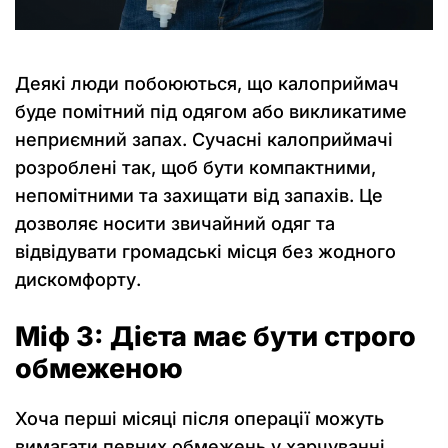
Деякі люди побоюються, що калоприймач
буде помітний під одягом або викликатиме
неприємний запах. Сучасні калоприймачі
розроблені так, щоб бути компактними,
непомітними та захищати від запахів. Це
дозволяє носити звичайний одяг та
відвідувати громадські місця без жодного
дискомфорту.
Міф 3: Дієта має бути строго
обмеженою
Хоча перші місяці після операції можуть
вимагати певних обмежень у харчуванні,