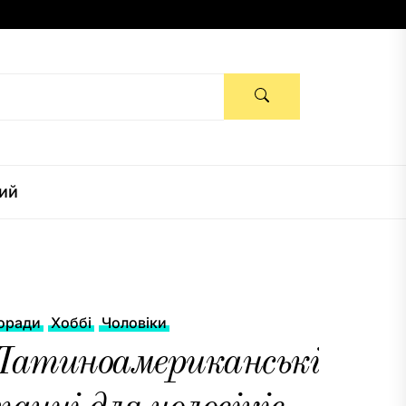
ий
оради
Хоббі
Чоловіки
Латиноамериканські