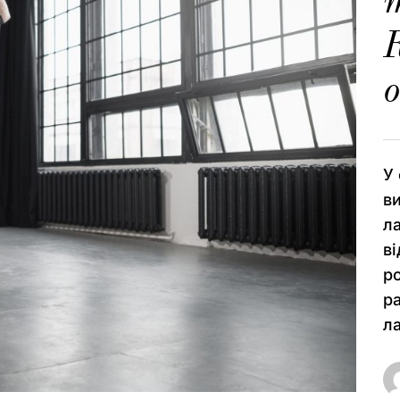
т
К
о
У 
в
л
в
р
р
ла