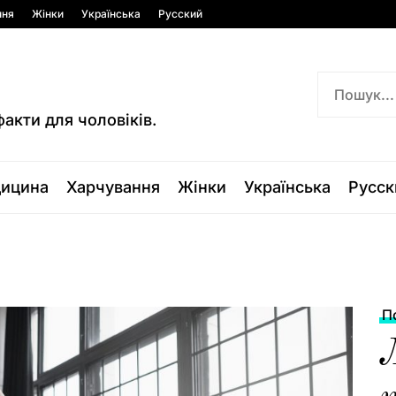
ння
Жінки
Українська
Русский
факти для чоловіків.
ицина
Харчування
Жінки
Українська
Русск
П