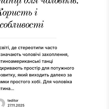
анці для чоловіків.
ористь і
собливості
світі, де стереотипи часто
изначають чоловічі захоплення,
атиноамериканські танці
ідкривають простір для потужного
озвитку, який виходить далеко за
амки простого хобі. Для чоловіка
тина...
teditor
27.11.2025