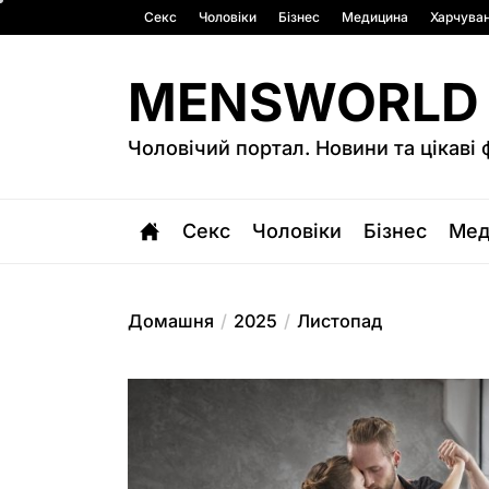
Перейти
Секс
Чоловіки
Бізнес
Медицина
Харчува
до
вмісту
MENSWORLD
Чоловічий портал. Новини та цікаві 
Секс
Чоловіки
Бізнес
Мед
Домашня
2025
Листопад