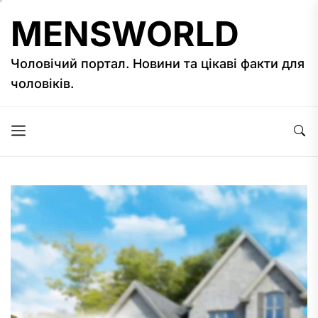
Перейти
MENSWORLD
к
содержимому
Чоловічий портал. Новини та цікаві факти для
чоловіків.