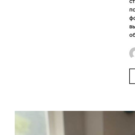
с
п
ф
в
о