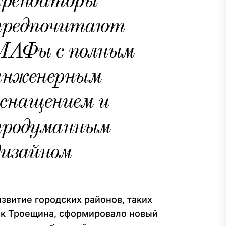
арендаторы
предпочитают
МАФы с полным
инженерным
оснащением и
продуманным
дизайном
азвитие городских районов, таких
ак Троещина, сформировало новый