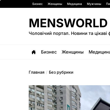
Перейти
Бизнес
Женщины
Медицина
Мужчины
Пи
к
содержимому
MENSWORLD
Чоловічий портал. Новини та цікаві 
Бизнес
Женщины
Медицин
Главная
Без рубрики