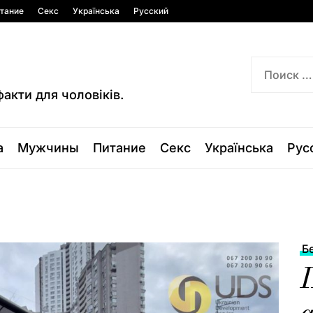
тание
Секс
Українська
Русский
факти для чоловіків.
а
Мужчины
Питание
Секс
Українська
Рус
Б