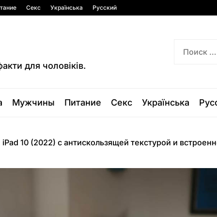
тание
Секс
Українська
Русский
факти для чоловіків.
а
Мужчины
Питание
Секс
Українська
Рус
 iPad 10 (2022) с антискользящей текстурой и встрое