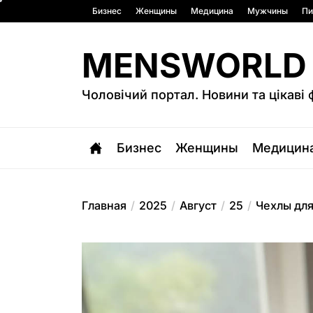
Перейти
Бизнес
Женщины
Медицина
Мужчины
Пи
к
содержимому
MENSWORLD
Чоловічий портал. Новини та цікаві 
Бизнес
Женщины
Медицин
Главная
2025
Август
25
Чехлы для