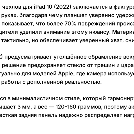
 чехлов для iPad 10 (2022) заключается в факту
 руках, благодаря чему планшет уверенно удерж
й показывает, что более 70% повреждений проис
одители уделили внимание этому нюансу. Матери
тактильно, но обеспечивает уверенный хват, сн
2)
предусматривает утолщённое обрамление вокр
ое решение предохраняет стекло от трещин и цар
туально для моделей Apple, где камера используе
 работы с дополненной реальностью.
ются в минималистичном стиле, который гармони
ышает 3 мм, а вес — 120–160 граммов, поэтому а
есткая задняя панель надежно распределяет наг