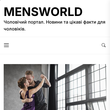
Перейти
MENSWORLD
к
содержимому
Чоловічий портал. Новини та цікаві факти для
чоловіків.