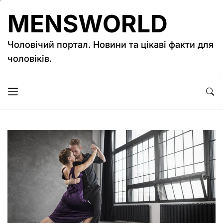
Перейти
MENSWORLD
к
содержимому
Чоловічий портал. Новини та цікаві факти для
чоловіків.