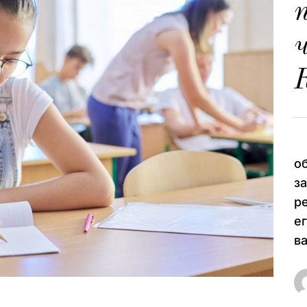
К
В
о
з
р
е
ва