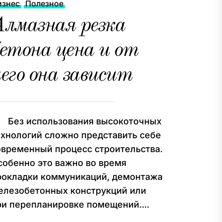
изнес
Полезное
Алмазная резка
етона цена и от
его она зависит
ез использования высокоточных
ехнологий сложно представить себе
овременный процесс строительства.
собенно это важно во время
рокладки коммуникаций, демонтажа
елезобетонных конструкций или
ри перепланировке помещений....