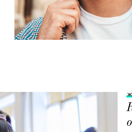
Ж
К
о