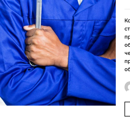
К
с
п
о
ч
п
о