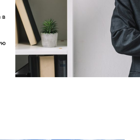
 в
я
ую