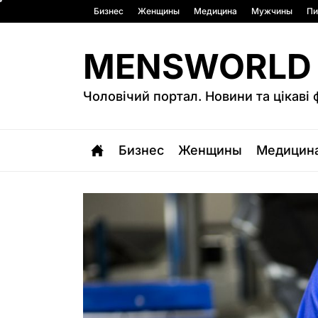
Перейти
Бизнес
Женщины
Медицина
Мужчины
Пи
к
содержимому
MENSWORLD
Чоловічий портал. Новини та цікаві 
Бизнес
Женщины
Медицин