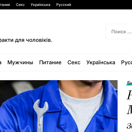
тание
Секс
Українська
Русский
факти для чоловіків.
а
Мужчины
Питание
Секс
Українська
Рус
Б
Р
М