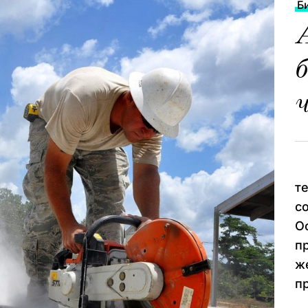
Б
б
ч
Б
т
с
О
п
ж
п