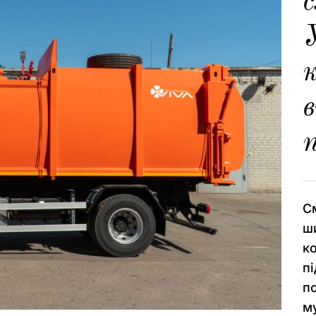
с
У
в
См
ш
к
п
п
му