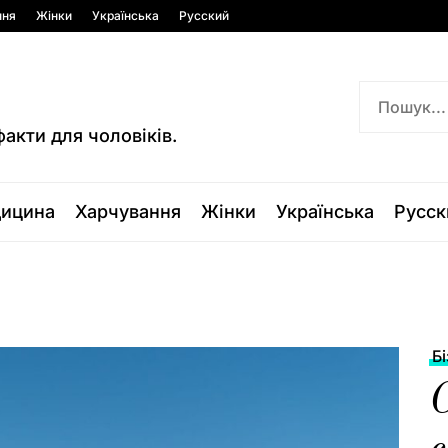
ння
Жінки
Українська
Русский
факти для чоловіків.
ицина
Харчування
Жінки
Українська
Русск
Б