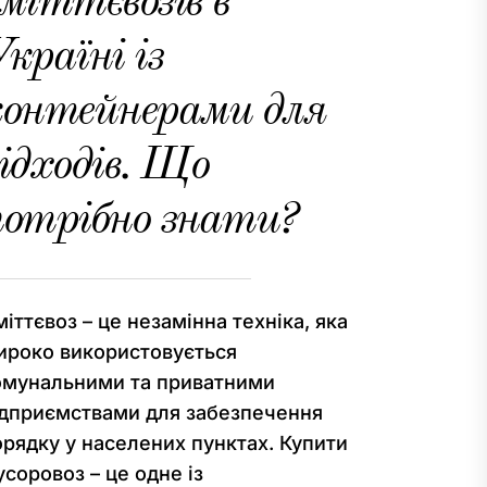
міттєвозів в
країні із
контейнерами для
ідходів. Що
потрібно знати?
іттєвоз – це незамінна техніка, яка
ироко використовується
омунальними та приватними
ідприємствами для забезпечення
орядку у населених пунктах. Купити
соровоз – це одне із