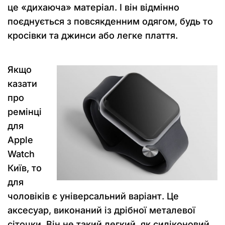
це «дихаюча» матеріал. І він відмінно
поєднується з повсякденним одягом, будь то
кросівки та джинси або легке плаття.
Якщо
казати
про
ремінці
для
Аpple
Watch
Київ, то
для
чоловіків є універсальний варіант. Це
аксесуар, виконаний із дрібної металевої
сіточки. Він не такий легкий, як силіконовий,