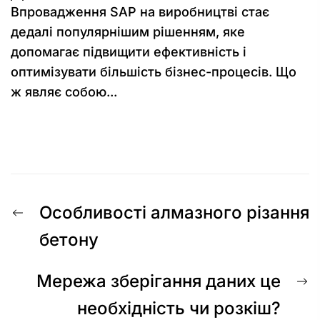
Впровадження SAP на виробництві стає
дедалі популярнішим рішенням, яке
допомагає підвищити ефективність і
оптимізувати більшість бізнес-процесів. Що
ж являє собою...
Навігація
Попередній
Особливості алмазного різання
записів
запис:
бетону
Н
Мережа зберігання даних це
з
необхідність чи розкіш?