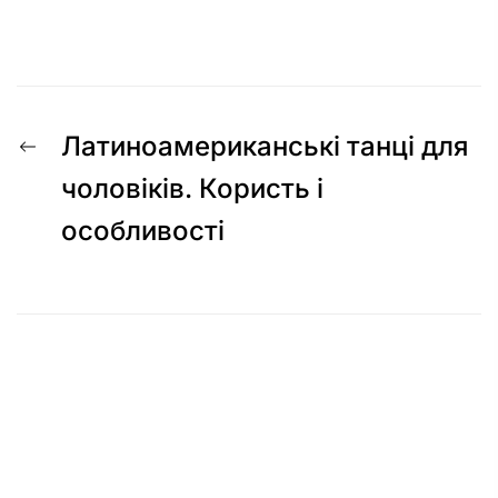
Навігація
Попередній
Латиноамериканські танці для
записів
запис:
чоловіків. Користь і
особливості