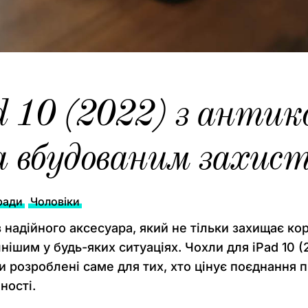
d 10 (2022) з антик
 вбудованим захис
ради
Чоловіки
адійного аксесуара, який не тільки захищає корп
ішим у будь-яких ситуаціях. Чохли для iPad 10 (
 розроблені саме для тих, хто цінує поєднання 
ності.