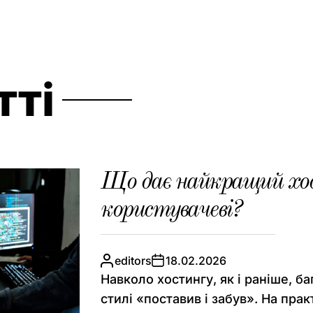
тті
Що дає найкращий хос
користувачеві?
editors
18.02.2026
Навколо хостингу, як і раніше, ба
стилі «поставив і забув». На практ