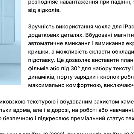
розподіляє навантаження при падінні,
від відколів.
Зручність використання чохла для iPad
додаткових деталях. Вбудовані магніт
автоматичне вмикання і вимикання екра
кришки, а можливість скласти обклади
підставку. Це дозволяє виставити план
фільмів або під 30° для набору тексту 
динаміків, порту зарядки і кнопок ро
максимально комфортною, виключаючи 
антиковзкою текстурою і вбудованим захистом ка
льки вдома, але і в дорозі, на роботі або навчан
 безпечною і підкреслює преміальний статус тех