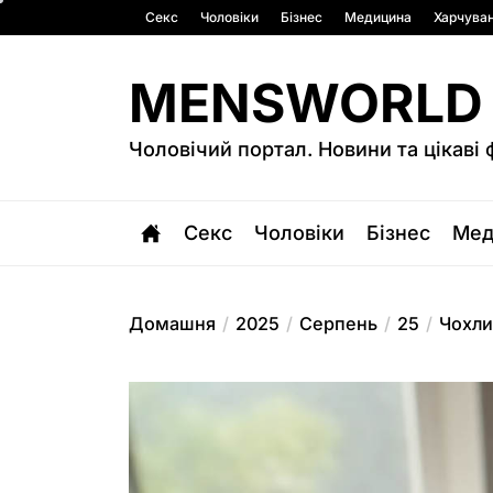
Перейти
Секс
Чоловіки
Бізнес
Медицина
Харчува
до
вмісту
MENSWORLD
Чоловічий портал. Новини та цікаві 
Секс
Чоловіки
Бізнес
Мед
Домашня
2025
Серпень
25
Чохли