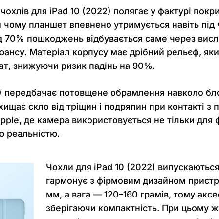
чохлів для iPad 10 (2022) полягає у фактурі покр
 чому планшет впевнено утримується навіть під ч
ад 70% пошкоджень відбувається саме через висл
ансу. Матеріал корпусу має дрібний рельєф, яки
ат, знижуючи ризик падінь на 90%.
2) передбачає потовщене обрамлення навколо блок
ахищає скло від тріщин і подряпин при контакті з
ple, де камера використовується не тільки для фо
ю реальністю.
Чохли для iPad 10 (2022) випускаються
гармонує з фірмовим дизайном пристр
мм, а вага — 120–160 грамів, тому акс
зберігаючи компактність. При цьому ж