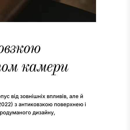
овзкою
том камери
ус від зовнішніх впливів, але й
2022) з антиковзкою поверхнею і
продуманого дизайну,