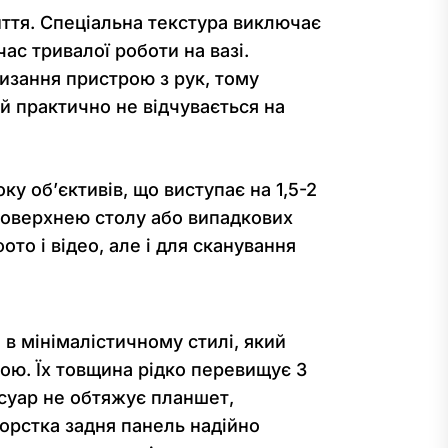
иття. Спеціальна текстура виключає
ас тривалої роботи на вазі.
изання пристрою з рук, тому
й практично не відчувається на
у об’єктивів, що виступає на 1,5-2
 поверхнею столу або випадкових
то і відео, але і для сканування
 в мінімалістичному стилі, який
ою. Їх товщина рідко перевищує 3
есуар не обтяжує планшет,
орстка задня панель надійно