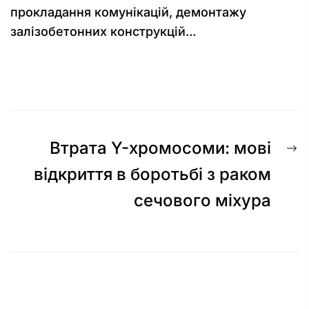
прокладання комунікацій, демонтажу
залізобетонних конструкцій...
Навігація
Н
Втрата Y-хромосоми: мові
записів
з
відкриття в боротьбі з раком
сечового міхура