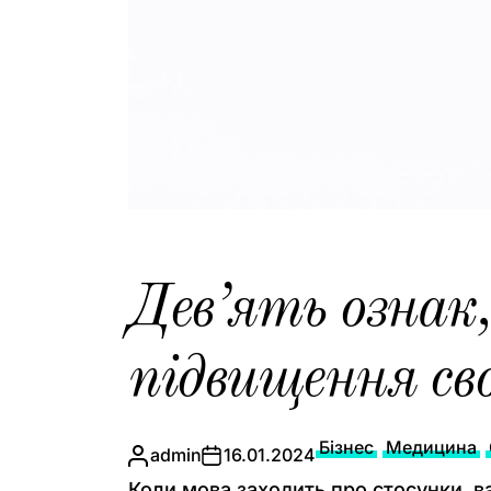
Дев’ять ознак,
підвищення сво
Бізнес
Медицина
admin
16.01.2024
Коли мова заходить про стосунки, в