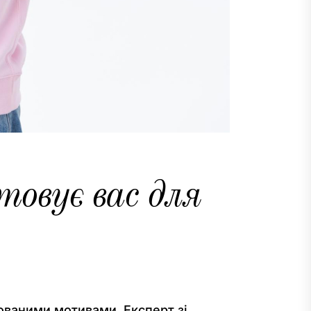
товує вас для
ованими мотивами. Експерт зі