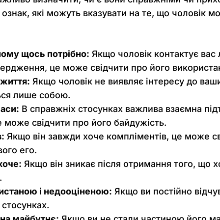
 ознак, які можуть вказувати на те, що чоловік 
йому щось потрібно:
Якщо чоловік контактує вас 
вердження, це може свідчити про його використа
 життя:
Якщо чоловік не виявляє інтересу до ваши
ться лише собою.
часи:
В справжніх стосунках важлива взаємна підт
е може свідчити про його байдужість.
:
Якщо він завжди хоче компліментів, це може св
ого его.
хоче:
Якщо він зникає після отримання того, що х
.
ристаною і недооціненою:
Якщо ви постійно відчу
стосунках.
 на майбутнє:
Якщо ви не стали частиною його ма