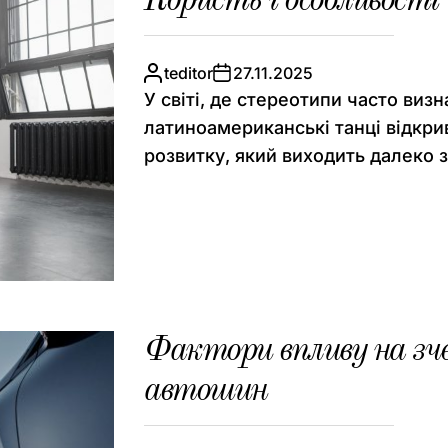
Користь і особливості
teditor
27.11.2025
У світі, де стереотипи часто виз
латиноамериканські танці відкри
розвитку, який виходить далеко з
Фактори впливу на зч
автошин