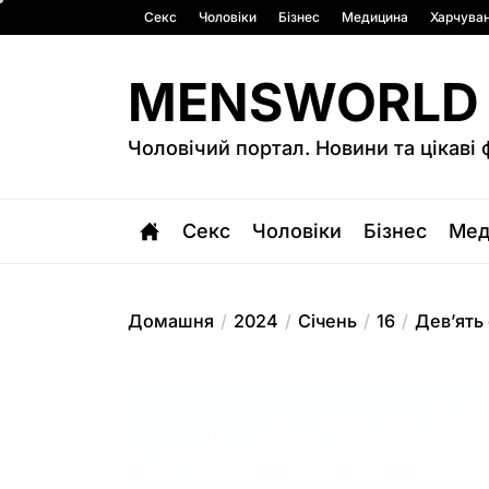
Перейти
Секс
Чоловіки
Бізнес
Медицина
Харчува
до
вмісту
MENSWORLD
Чоловічий портал. Новини та цікаві 
Секс
Чоловіки
Бізнес
Мед
Домашня
2024
Січень
16
Дев’ять 