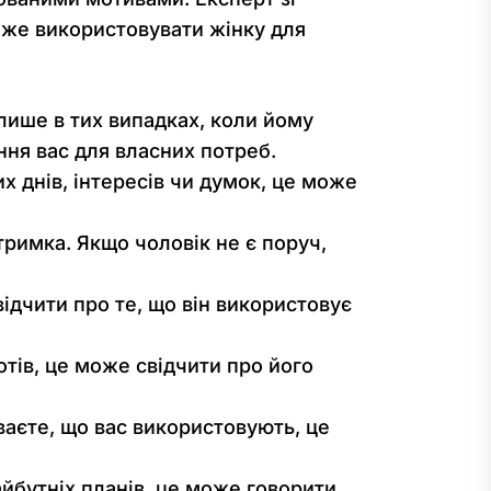
може використовувати жінку для
лише в тих випадках, коли йому
ння вас для власних потреб.
х днів, інтересів чи думок, це може
римка. Якщо чоловік не є поруч,
ідчити про те, що він використовує
отів, це може свідчити про його
ваєте, що вас використовують, це
йбутніх планів, це може говорити