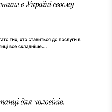
тинг в Україні своєму
гато тих, хто ставиться до послуги в
иці все складніше....
нці для чоловіків.