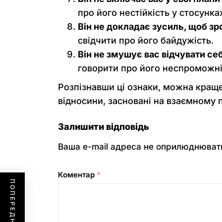
про його нестійкість у стосунка
Він не докладає зусиль, щоб зр
свідчити про його байдужість.
Він не змушує вас відчувати с
говорити про його неспроможніс
Розпізнавши ці ознаки, можна краще
відносини, засновані на взаємному п
Залишити відповідь
Ваша e-mail адреса не оприлюднюват
Коментар
*