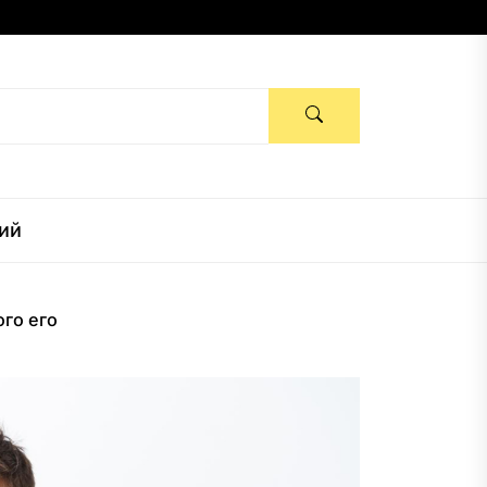
ий
ого его