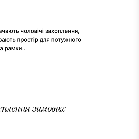
начають чоловічі захоплення,
вають простір для потужного
а рамки...
еплення зимових