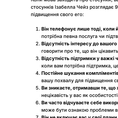
стосунків Ізабелла Чейз розглядає 9
підвищення свого его:
Він телефонує лише тоді, коли 
потрібна певна послуга чи підт
Відсутність інтересу до вашого
говорити про те, що він цікави
Відсутність підтримки у важкі 
коли вам потрібна підтримка, ц
Постійне шукання компліментів
вашу похвалу для підвищення св
Ви зникаєте, отримавши те, що 
нецікавість у вас як особистості
Ви часто відчуваєте себе вико
може бути ознакою проблеми в 
Він не включає вас у свої плани