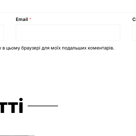
Email
*
С
ту в цьому браузері для моїх подальших коментарів.
тті