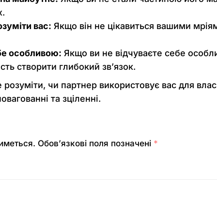
х.
озуміти вас:
Якщо він не цікавиться вашими мрія
ебе особливою:
Якщо ви не відчуваєте себе особл
ть створити глибокий зв’язок.
 розуміти, чи партнер використовує вас для влас
овагованні та зціленні.
иметься.
Обов’язкові поля позначені
*