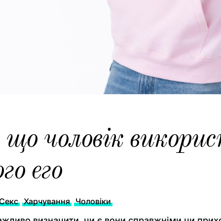
 що чоловік викорис
го его
Секс
Харчування
Чоловіки
ажливо визначити, чи є вони справжніми чи прих