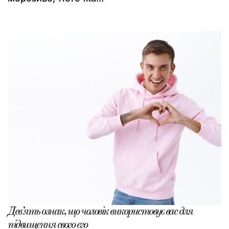
Дев’ять ознак, що чоловік використовує вас для
підвищення свого его