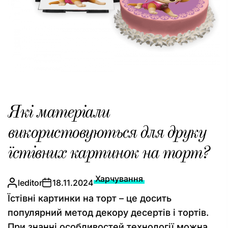
Які матеріали
використовуються для друку
їстівних картинок на торт?
Харчування
leditor
18.11.2024
Їстівні картинки на торт – це досить
популярний метод декору десертів і тортів.
При знанні особливостей технології можна