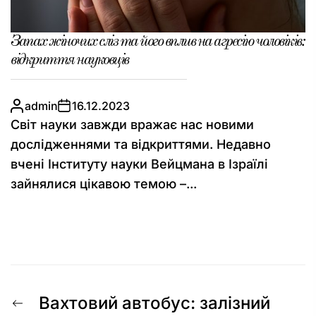
Запах жіночих сліз та його вплив на агресію чоловіків:
відкриття науковців
admin
16.12.2023
Світ науки завжди вражає нас новими
дослідженнями та відкриттями. Недавно
вчені Інституту науки Вейцмана в Ізраїлі
зайнялися цікавою темою –...
Навігація
Попередній
Вахтовий автобус: залізний