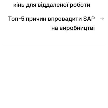
записів
запис:
кінь для віддаленої роботи
Н
Топ-5 причин впровадити SAP
з
на виробництві