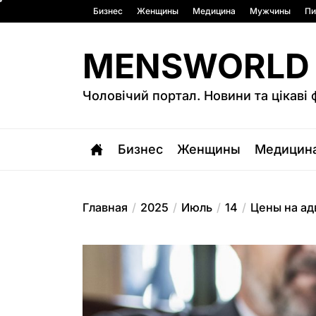
Перейти
Бизнес
Женщины
Медицина
Мужчины
Пи
к
содержимому
MENSWORLD
Чоловічий портал. Новини та цікаві 
Бизнес
Женщины
Медицин
Главная
2025
Июль
14
Цены на ад