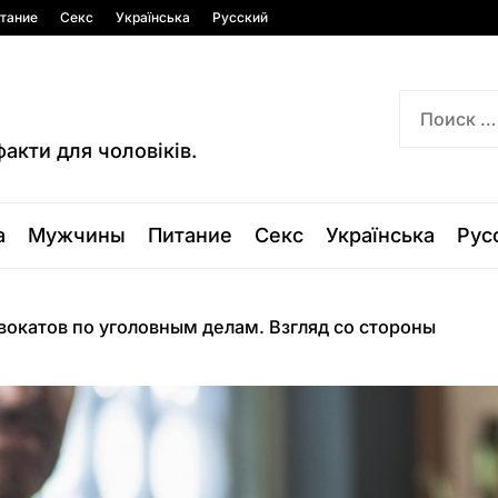
тание
Секс
Українська
Русский
факти для чоловіків.
а
Мужчины
Питание
Секс
Українська
Рус
вокатов по уголовным делам. Взгляд со стороны